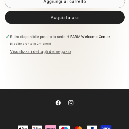
Borraccia
Borraccia
Aggiungi al carrello
&quot;Super
&quot;Super
User&quot;
User&quot;
Acquista ora
Ritiro disponibile presso la sede
H-FARM Welcome Center
Di solito pronto in 2-4 giorni
Visualizza i dettagli del negozio
Facebook
Instagram
Metodi