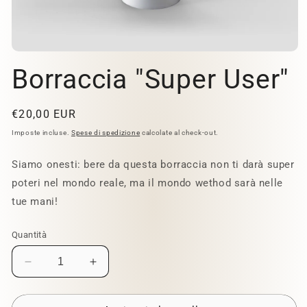
Apri
contenuti
Borraccia "Super User"
multimediali
1
in
finestra
Prezzo
€20,00 EUR
modale
di
Imposte incluse.
Spese di spedizione
calcolate al check-out.
listino
Siamo onesti: bere da questa borraccia non ti darà super
poteri nel mondo reale, ma il mondo wethod sarà nelle
tue mani!
Quantità
Diminuisci
Aumenta
quantità
quantità
per
per