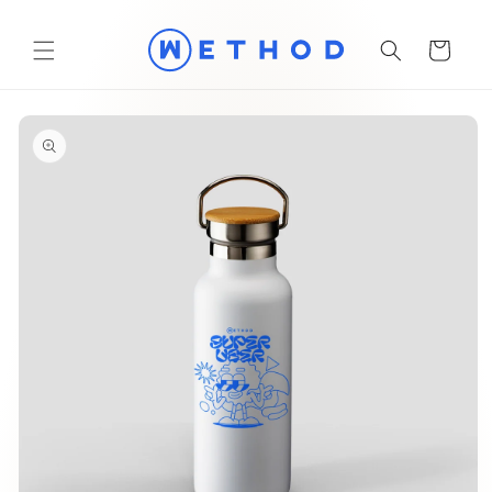
Vai
direttamente
ai contenuti
Carrello
Passa alle
informazioni
sul prodotto